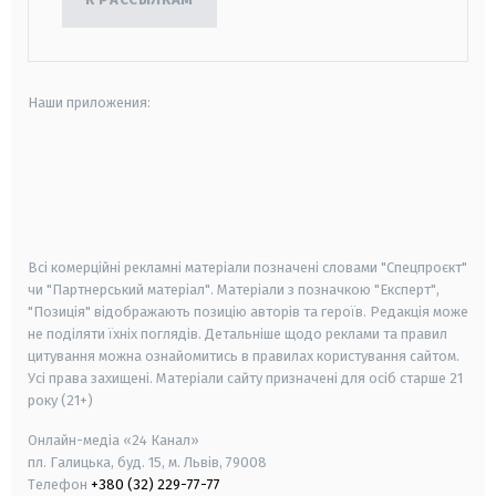
Наши приложения:
android
apple
smart tv
samsung smart tv
Всі комерційні рекламні матеріали позначені словами "Спецпроєкт"
чи "Партнерський матеріал". Матеріали з позначкою "Експерт",
"Позиція" відображають позицію авторів та героїв. Редакція може
не поділяти їхніх поглядів. Детальніше щодо реклами та правил
цитування можна ознайомитись в правилах користування сайтом.
Усі права захищені.
Матеріали сайту призначені для осіб старше
21
року (21+)
Онлайн-медіа «24 Канал»
пл. Галицька, буд. 15, м. Львів, 79008
Телефон
+380 (32) 229-77-77