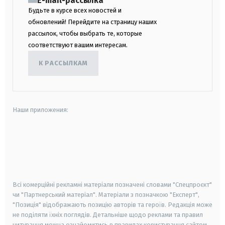
E-mail-рассылка
Будьте в курсе всех новостей и
обновлений! Перейдите на страницу наших
рассылок, чтобы выбрать те, которые
соответствуют вашим интересам.
К РАССЫЛКАМ
Наши приложения:
android
apple
smart tv
samsung smart tv
Всі комерційні рекламні матеріали позначені словами "Спецпроєкт"
чи "Партнерський матеріал". Матеріали з позначкою "Експерт",
"Позиція" відображають позицію авторів та героїв. Редакція може
не поділяти їхніх поглядів. Детальніше щодо реклами та правил
цитування можна ознайомитись в правилах користування сайтом.