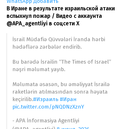
WhatsApp
Добавить
В Иране в результате израильской атаки
вспыхнул пожар / Видео с аккаунта
@APA_agentliyi в соцсети Х
İsrail Müdafiə Qüvvələri İranda hərbi
hədəflərə zərbələr endirib.
Bu barədə İsrailin “The Times of Israel”
nəşri məlumat yayıb.
Məlumata əsasən, bu əməliyyat İsrailə
raketlərin atılmasından sonra həyata
keçirilib.
#Израиль
#Иран
pic.twitter.com/pNQDNzXznY
- APA İnformasiya Agentliyi