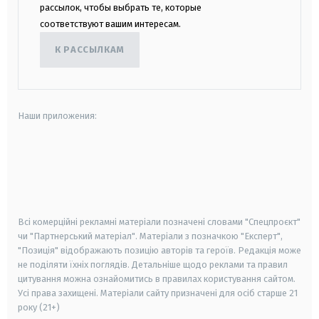
рассылок, чтобы выбрать те, которые
соответствуют вашим интересам.
К РАССЫЛКАМ
Наши приложения:
android
apple
smart tv
samsung smart tv
Всі комерційні рекламні матеріали позначені словами "Спецпроєкт"
чи "Партнерський матеріал". Матеріали з позначкою "Експерт",
"Позиція" відображають позицію авторів та героїв. Редакція може
не поділяти їхніх поглядів. Детальніше щодо реклами та правил
цитування можна ознайомитись в правилах користування сайтом.
Усі права захищені.
Матеріали сайту призначені для осіб старше
21
року (21+)