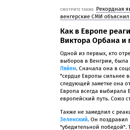
Рекордная я
СМОТРИТЕ ТАКЖЕ
венгерские СМИ объяснили
Как в Европе реаг
Виктора Орбана и 
Одной из первых, кто отр
выборов в Венгрии, была
Ляйен
. Сначала она в соцс
"сердце Европы сильнее в
следующей заметке она от
Европа всегда выбирала 
европейский путь. Союз с
Также не замедлил с реа
Зеленский
. Он поздравил 
"убедительной победой".