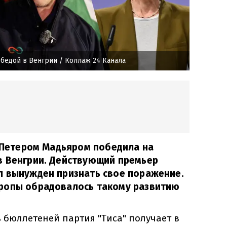
обедой в Венгрии
/ Коллаж 24 Канала
с Петером Мадьяром победила на
в Венгрии. Действующий премьер
л вынужден признать свое поражение.
ропы обрадовалось такому развитию
 бюллетеней партия "Тиса" получает в