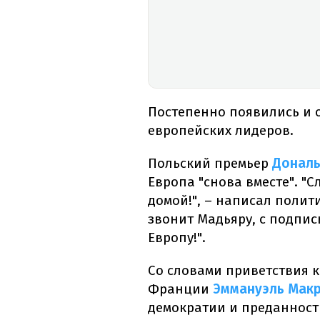
Постепенно появились и 
европейских лидеров.
Польский премьер
Дональ
Европа "снова вместе". "С
домой!", – написал полит
звонит Мадьяру, с подпи
Европу!".
Со словами приветствия к
Франции
Эммануэль Мак
демократии и преданность