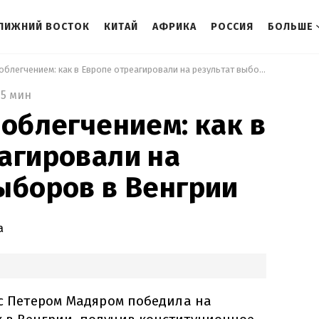
ЛИЖНИЙ ВОСТОК
КИТАЙ
АФРИКА
РОССИЯ
БОЛЬШЕ
 Вздохнули с облегчением: как в Европе отреагировали на результат выборов в Венгрии 
5 мин
 облегчением: как в
агировали на
ыборов в Венгрии
а
 с Петером Мадяром победила на