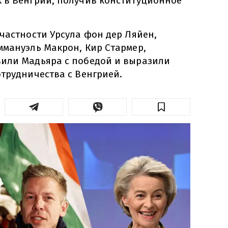
 в Венгрии, получив конституционное
частности Урсула фон дер Ляйен,
ммануэль Макрон, Кир Стармер,
или Мадьяра с победой и выразили
трудничества с Венгрией.