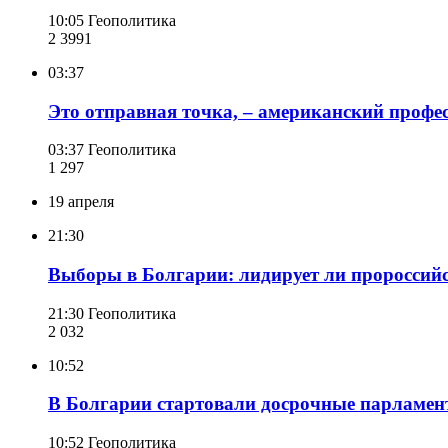
10:05
Геополитика
2 399
1
03:37
Это отправная точка, – американский профе
03:37
Геополитика
1 297
19 апреля
21:30
Выборы в Болгарии: лидирует ли пророссийс
21:30
Геополитика
2 032
10:52
В Болгарии стартовали досрочные парламен
10:52
Геополитика