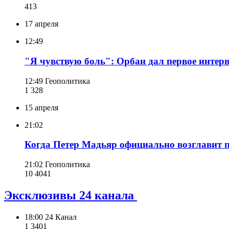
413
17 апреля
12:49
"Я чувствую боль": Орбан дал первое интер
12:49
Геополитика
1 328
15 апреля
21:02
Когда Петер Мадьяр официально возглавит п
21:02
Геополитика
10 404
1
Эксклюзивы 24 канала
18:00
24 Канал
1 340
1