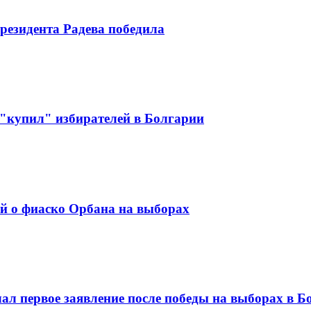
резидента Радева победила
 "купил" избирателей в Болгарии
ий о фиаско Орбана на выборах
ал первое заявление после победы на выборах в Б