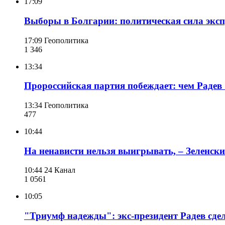
17:09
Выборы в Болгарии: политическая сила эксп
17:09
Геополитика
1 346
13:34
Пророссийская партия побеждает: чем Радев
13:34
Геополитика
477
10:44
На ненависти нельзя выигрывать, – Зеленск
10:44
24 Канал
1 056
1
10:05
"Триумф надежды": экс-президент Радев сдел