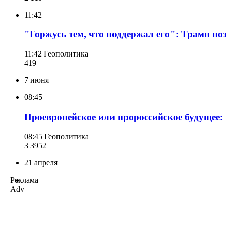
11:42
"Горжусь тем, что поддержал его": Трамп п
11:42
Геополитика
419
7 июня
08:45
Проевропейское или пророссийское будущее
08:45
Геополитика
3 395
2
21 апреля
Реклама
Adv