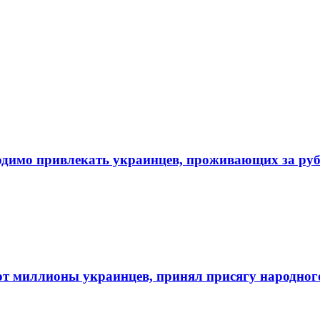
одимо привлекать украинцев, проживающих за ру
т миллионы украинцев, принял присягу народног