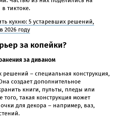
и. Частью из них поделились на
n
в тиктоке.
ить кухню: 5 устаревших решений,
в 2026 году
рьер за копейки?
ранения за диваном
х решений – специальная конструкция,
 Она создает дополнительное
хранить книги, пульты, пледы или
е того, такая конструкция может
очки для декора – например, ваз,
стений.