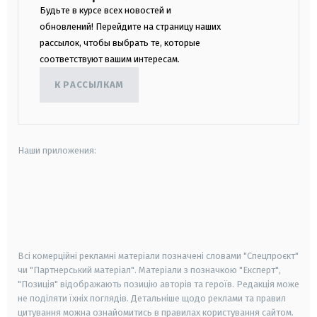
Будьте в курсе всех новостей и
обновлений! Перейдите на страницу наших
рассылок, чтобы выбрать те, которые
соответствуют вашим интересам.
К РАССЫЛКАМ
Наши приложения:
android
apple
smart tv
samsung smart tv
Всі комерційні рекламні матеріали позначені словами "Спецпроєкт"
чи "Партнерський матеріал". Матеріали з позначкою "Експерт",
"Позиція" відображають позицію авторів та героїв. Редакція може
не поділяти їхніх поглядів. Детальніше щодо реклами та правил
цитування можна ознайомитись в правилах користування сайтом.