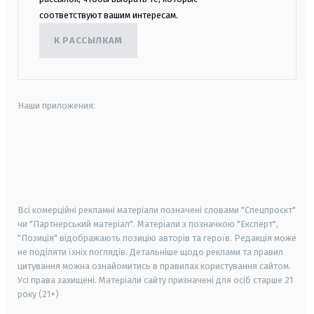
соответствуют вашим интересам.
К РАССЫЛКАМ
Наши приложения:
android
apple
smart tv
samsung smart tv
Всі комерційні рекламні матеріали позначені словами "Спецпроєкт"
чи "Партнерський матеріал". Матеріали з позначкою "Експерт",
"Позиція" відображають позицію авторів та героїв. Редакція може
не поділяти їхніх поглядів. Детальніше щодо реклами та правил
цитування можна ознайомитись в правилах користування сайтом.
Усі права захищені.
Матеріали сайту призначені для осіб старше
21
року (21+)