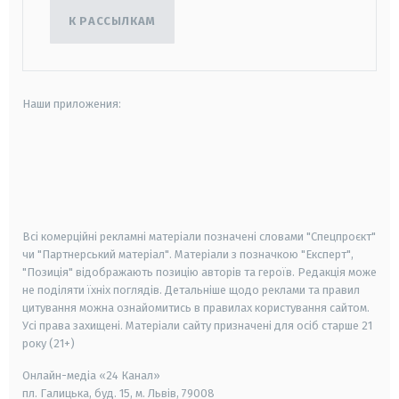
К РАССЫЛКАМ
Наши приложения:
android
apple
smart tv
samsung smart tv
Всі комерційні рекламні матеріали позначені словами "Спецпроєкт"
чи "Партнерський матеріал". Матеріали з позначкою "Експерт",
"Позиція" відображають позицію авторів та героїв. Редакція може
не поділяти їхніх поглядів. Детальніше щодо реклами та правил
цитування можна ознайомитись в правилах користування сайтом.
Усі права захищені.
Матеріали сайту призначені для осіб старше
21
року (21+)
Онлайн-медіа «24 Канал»
пл. Галицька, буд. 15, м. Львів, 79008