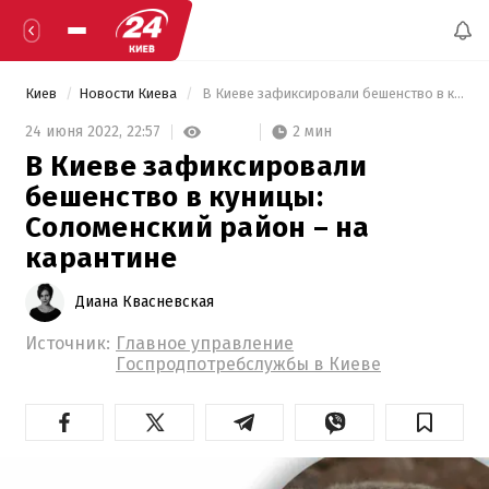
Киев
Новости Киева
 В Киеве зафиксировали бешенство в куницы: Соломенский район – на карантине 
2 мин
24 июня 2022,
22:57
В Киеве зафиксировали
бешенство в куницы:
Соломенский район – на
карантине
Диана Квасневская
Источник:
Главное управление
Госпродпотребслужбы в Киеве