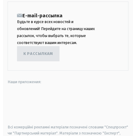
E-mail-рассылка
Будьте в курсе всех новостей и
обновлений! Перейдите на страницу наших
рассылок, чтобы выбрать те, которые
соответствуют вашим интересам.
К РАССЫЛКАМ
Наши приложения:
android
apple
smart tv
samsung smart tv
Всі комерційні рекламні матеріали позначені словами "Спецпроєкт"
чи "Партнерський матеріал". Матеріали з позначкою "Експерт",