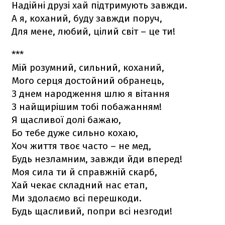
Надійні друзі хай підтримують завжди.
А я, коханий, буду завжди поруч,
Для мене, любий, цілий світ – це ти!
***
Мій розумний, сильний, коханий,
Мого серця достойний обранець,
З днем народження шлю я вітання
З найщирішим тобі побажанням!
Я щасливої долі бажаю,
Бо тебе дуже сильно кохаю,
Хоч життя твоє часто – не мед,
Будь незламним, завжди йди вперед!
Моя сила ти й справжній скарб,
Хай чекає складний нас етап,
Ми здолаємо всі перешкоди.
Будь щасливий, попри всі незгоди!