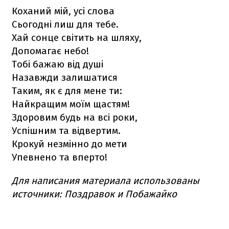
Коханий мій, усі слова
Сьогодні лиш для тебе.
Хай сонце світить на шляху,
Допомагає небо!
Тобі бажаю від душі
Назавжди залишатися
Таким, як є для мене ти:
Найкращим моїм щастям!
Здоровим будь на всі роки,
Успішним та відвертим.
Крокуй незмінно до мети
Упевнено та вперто!
Для написания материала использованы
источники: Поздравок и Побажайко