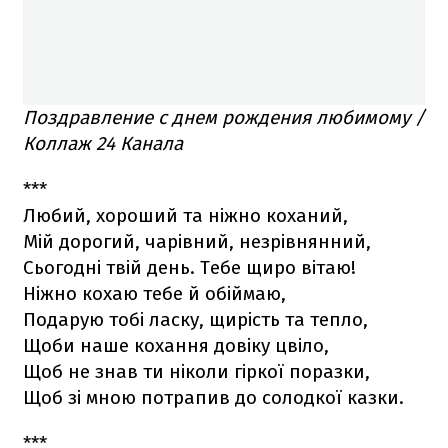
Поздравление с днем рождения любимому /
Коллаж 24 Канала
***
Любий, хороший та ніжно коханий,
Мій дорогий, чарівний, незрівнянний,
Сьогодні твій день. Тебе щиро вітаю!
Ніжно кохаю тебе й обіймаю,
Подарую тобі ласку, щирість та тепло,
Щоби наше кохання довіку цвіло,
Щоб не знав ти ніколи гіркої поразки,
Щоб зі мною потрапив до солодкої казки.
***