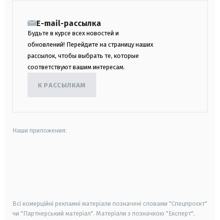
E-mail-рассылка
Будьте в курсе всех новостей и
обновлений! Перейдите на страницу наших
рассылок, чтобы выбрать те, которые
соответствуют вашим интересам.
К РАССЫЛКАМ
Наши приложения:
android
apple
smart tv
samsung smart tv
Всі комерційні рекламні матеріали позначені словами "Спецпроєкт"
чи "Партнерський матеріал". Матеріали з позначкою "Експерт",