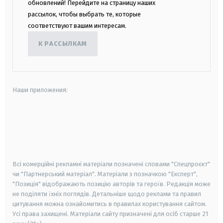
обновлений! Перейдите на страницу наших
рассылок, чтобы выбрать те, которые
соответствуют вашим интересам.
К РАССЫЛКАМ
Наши приложения:
android
apple
smart tv
samsung smart tv
Всі комерційні рекламні матеріали позначені словами "Спецпроєкт"
чи "Партнерський матеріал". Матеріали з позначкою "Експерт",
"Позиція" відображають позицію авторів та героїв. Редакція може
не поділяти їхніх поглядів. Детальніше щодо реклами та правил
цитування можна ознайомитись в правилах користування сайтом.
Усі права захищені.
Матеріали сайту призначені для осіб старше
21