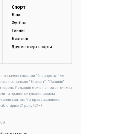
Спорт
Бокс
Футбол
Теннис
Биатлон
Другие виды спорта
и позначені словами "Спецпроєкт" чи
ли з позначкою "Експерт", "Позиція"
героїв. Редакція може не поділяти їхніх
ами та правил цитування можна
вання сайтом. Усі права захищені.
осіб старше
21 року (21+)
008