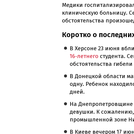
Медики госпитализировал
клиническую больницу. С
обстоятельства произоше
Коротко о последни
В Херсоне 23 июня вбл
16-летнего
студента. С
обстоятельства гибели
В Донецкой области ма
одну. Ребенок находилс
дней.
На Днепропетровщине 
девушки. К сожалению
промышленной зоне Н
В Киеве вечером 17 ию