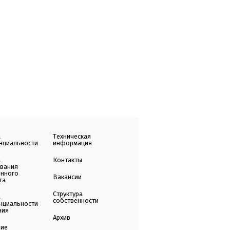
а
Техническая
нциальности
информация
а
Контакты
ования
енного
Вакансии
та
Структура
а
собственности
нциальности
ния
Архив
ние