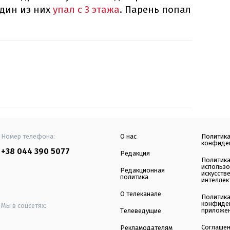
Один из них
упал с 3 этажа
. Парень попал
Номер телефона:
О нас
Политик
конфиде
+38 044 390 5077
Редакция
Политик
использ
Редакционная
искусств
политика
интеллек
О телеканале
Политик
конфиде
Мы в соцсетях:
приложе
Телеведущие
Соглаше
Рекламодателям