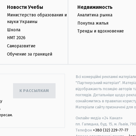
Новости Учебы
Недвижимость
Министерство образования и
Аналитика рынка
науки Украины
Покупка жилья
Школа
Тренды и вдохновение
НМТ 2026
Саморазвитие
Обучение за границей
Всі комерційні рекламні матеріал
"Партнерський матеріал". Матеріа
відображають позицію авторів та 
К РАССЫЛКАМ
поглядів. Детальніше щодо рекл
цу
ознайомитись в правилах користу
Матеріали сайту призначені для 
,
ересам.
Онлайн-медіа «24 Канал»
пл. Галицька, буд. 15, м. Львів, 79
Телефон
+380 (32) 229-77-77