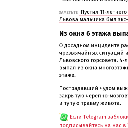
Пустил 11-летнего
ЗАМЕТЬТЕ
Львова мальчика был экс
Из окна 6 этажа вып
О досадном инциденте ра
чрезвычайных ситуаций 
Львовского горсовета. 4-
выпал из окна многоэтажк
этаже.
Пострадавший чудом выжи
закрытую черепно-мозгову
и тупую травму живота.
Если Telegram заблок
подписывайтесь на нас в