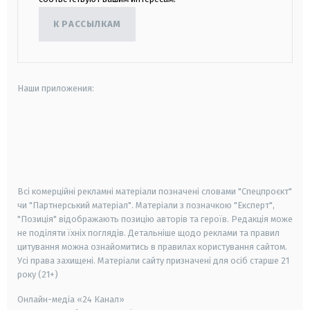
К РАССЫЛКАМ
Наши приложения:
android
apple
smart tv
samsung smart tv
Всі комерційні рекламні матеріали позначені словами "Спецпроєкт"
чи "Партнерський матеріал". Матеріали з позначкою "Експерт",
"Позиція" відображають позицію авторів та героїв. Редакція може
не поділяти їхніх поглядів. Детальніше щодо реклами та правил
цитування можна ознайомитись в правилах користування сайтом.
Усі права захищені.
Матеріали сайту призначені для осіб старше
21
року (21+)
Онлайн-медіа «24 Канал»