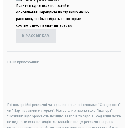
Будьте в курсе всех новостей и
обновлений! Перейдите на страницу наших
рассылок, чтобы выбрать те, которые
соответствуют вашим интересам.
К РАССЫЛКАМ
Наши приложения:
android
apple
smart tv
samsung smart tv
Всі комерційні рекламні матеріали позначені словами "Спецпроєкт"
чи "Партнерський матеріал". Матеріали з позначкою "Експерт",
"Позиція" відображають позицію авторів та героїв. Редакція може
не поділяти їхніх поглядів. Детальніше щодо реклами та правил
цитування можна ознайомитись в правилах користування сайтом.