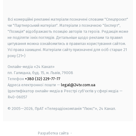
smart tv
samsung smart tv
Всі комерційні рекламні матеріали позначені словами "Спецпроєкт"
чи "Партнерський матеріал". Матеріали з позначкою "Експерт",
"Позиція" відображають позицію авторів та героїв. Редакція може
не поділяти їхніх поглядів. Детальніше щодо реклами та правил
цитування можна ознайомитись в правилах користування сайтом.
Усі права захищені.
Матеріали сайту призначені для осіб старше
21
року (21+)
Онлайн-медіа «24 Канал»
пл. Галицька, буд. 15, м. Львів, 79008
Телефон
+380 (32) 229-77-77
Адреса електронної пошти —
legal@24tv.com.ua
Ідентифікатор онлайн-медіа в Реєстрі суб'єктів у сфері медіа —
R40-06057
© 2005—2026,
ПрАТ «Телерадіокомпанія "Люкс"», 24 Канал.
Разработка сайта
-