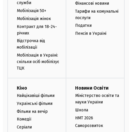
служби
Фінансові новини
Мобілізація 50+
Тарифи на комунальні
послуги
Мобілізація жінок
Податки
Контракт для 18-24-
річних
Пенсія в Україні
Відстрочка від
мобілізації
Мобілізація в Україні:
скільки осіб мобілізує
ТЦК
Кіно
Новини Освіти
Найцікавіші фільми
Міністерство освіти та
науки України
Українські фільми
Школа
Фільми на вечір
НМТ 2026
Комедії
Саморозвиток
Серіали