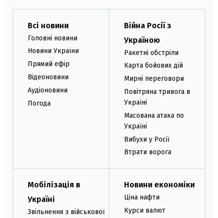
Всі новини
Війна Росії з
Головні новини
Україною
Новини України
Ракетні обстріли
Прямий ефір
Карта бойових дій
Відеоновини
Мирні переговори
Аудіоновини
Повітряна тривога в
Україні
Погода
Масована атака по
Україні
Вибухи у Росії
Втрати ворога
Мобілізація в
Новини економіки
Ціна нафти
Україні
Курси валют
Звільнення з військової