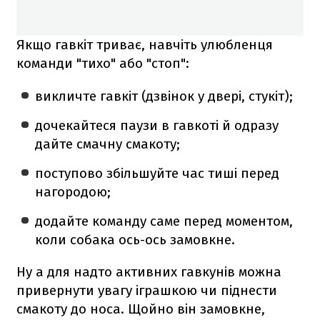
Якщо гавкіт триває, навчіть улюбленця
команди "тихо" або "стоп":
викличте гавкіт (дзвінок у двері, стукіт);
дочекайтеся паузи в гавкоті й одразу
дайте смачну смакоту;
поступово збільшуйте час тиші перед
нагородою;
додайте команду саме перед моментом,
коли собака ось-ось замовкне.
Ну а для надто активних гавкунів можна
привернути увагу іграшкою чи піднести
смакоту до носа. Щойно він замовкне,