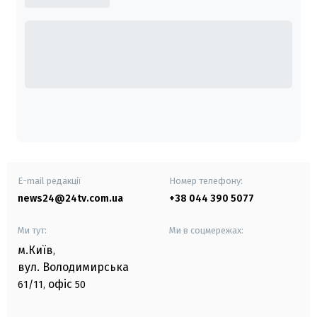
E-mail редакції
Номер телефону:
news24@24tv.com.ua
+38 044 390 5077
Ми тут:
Ми в соцмережах:
м.Київ
,
вул. Володимирська
офіс
61/11,
50