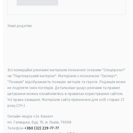
Наші додатки:
android
apple
smart tv
samsung smart tv
Всі комерційні рекламні матеріали позначені словами "Спецпроєкт"
чи "Партнерський матеріал". Матеріали з позначкою "Експерт",
"Позиція" відображають позицію авторів та героїв. Редакція може
не поділяти їхніх поглядів. Детальніше щодо реклами та правил
цитування можна ознайомитись в правилах користування сайтом.
Усі права захищені.
Матеріали сайту призначені для осіб старше
21
року (21+)
Онлайн-медіа «24 Канал»
пл. Галицька, буд. 15, м. Львів, 79008
Телефон
+380 (32) 229-77-77