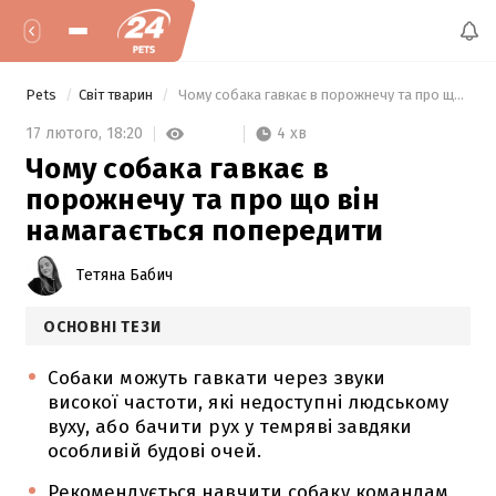
Pets
Світ тварин
 Чому собака гавкає в порожнечу та про що він намагається попередити 
4 хв
17 лютого,
18:20
Чому собака гавкає в
порожнечу та про що він
намагається попередити
Тетяна Бабич
ОСНОВНІ ТЕЗИ
Собаки можуть гавкати через звуки
високої частоти, які недоступні людському
вуху, або бачити рух у темряві завдяки
особливій будові очей.
Рекомендується навчити собаку командам