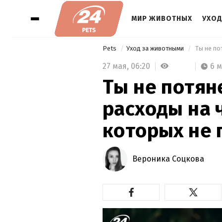
МИР ЖИВОТНЫХ
УХОД
Pets
Уход за животными
27 мая,
06:20
6 
Ты не потян
расходы на 
которых не 
Вероника Соцкова