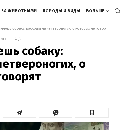
 ЗА ЖИВОТНЫМИ
ПОРОДЫ И ВИДЫ
БОЛЬШЕ
 Ты не потянешь собаку: расходы на четвероногих, о которых не говорят 
2
мин
ешь собаку:
четвероногих, о
говорят