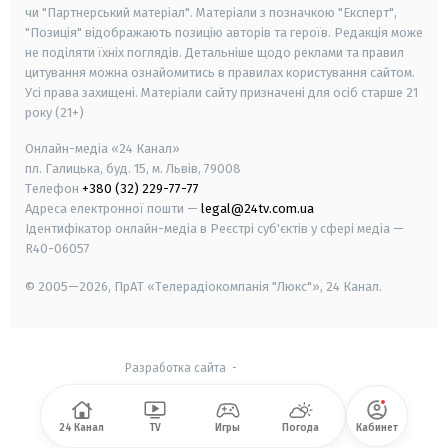
чи "Партнерський матеріал". Матеріали з позначкою "Експерт",
"Позиція" відображають позицію авторів та героїв. Редакція може
не поділяти їхніх поглядів. Детальніше щодо реклами та правил
цитування можна ознайомитись в правилах користування сайтом.
Усі права захищені.
Матеріали сайту призначені для осіб старше
21
року (21+)
Онлайн-медіа «24 Канал»
пл. Галицька, буд. 15, м. Львів, 79008
Телефон
+380 (32) 229-77-77
Адреса електронної пошти —
legal@24tv.com.ua
Ідентифікатор онлайн-медіа в Реєстрі суб'єктів у сфері медіа —
R40-06057
© 2005—2026,
ПрАТ «Телерадіокомпанія "Люкс"», 24 Канал.
Разработка сайта
-
24 Канал
TV
Игры
Погода
Кабинет