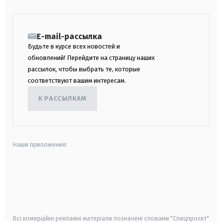
E-mail-рассылка
Будьте в курсе всех новостей и
обновлений! Перейдите на страницу наших
рассылок, чтобы выбрать те, которые
соответствуют вашим интересам.
К РАССЫЛКАМ
Наши приложения:
android
apple
smart tv
samsung smart tv
Всі комерційні рекламні матеріали позначені словами "Спецпроєкт"