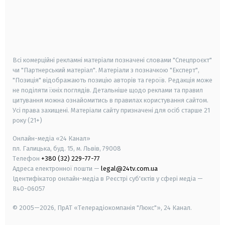
android
apple
smart tv
samsung smart tv
Всі комерційні рекламні матеріали позначені словами "Спецпроєкт"
чи "Партнерський матеріал". Матеріали з позначкою "Експерт",
"Позиція" відображають позицію авторів та героїв. Редакція може
не поділяти їхніх поглядів. Детальніше щодо реклами та правил
цитування можна ознайомитись в правилах користування сайтом.
Усі права захищені.
Матеріали сайту призначені для осіб старше
21
року (21+)
Онлайн-медіа «24 Канал»
пл. Галицька, буд. 15, м. Львів, 79008
Телефон
+380 (32) 229-77-77
Адреса електронної пошти —
legal@24tv.com.ua
Ідентифікатор онлайн-медіа в Реєстрі суб'єктів у сфері медіа —
R40-06057
© 2005—2026,
ПрАТ «Телерадіокомпанія "Люкс"», 24 Канал.