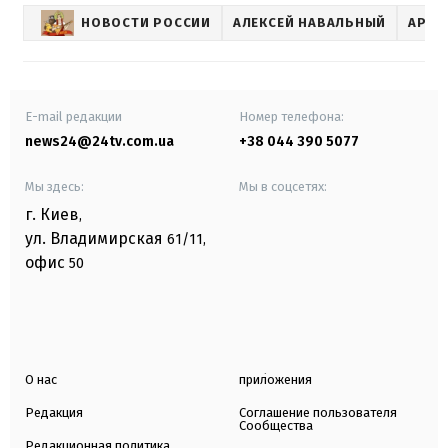
НОВОСТИ РОССИИ
АЛЕКСЕЙ НАВАЛЬНЫЙ
АРЕС
E-mail редакции
Номер телефона:
news24@24tv.com.ua
+38 044 390 5077
Мы здесь:
Мы в соцсетях:
г. Киев
,
ул. Владимирская
61/11,
офис
50
О нас
приложения
Редакция
Соглашение пользователя
Сообщества
Редакционная политика