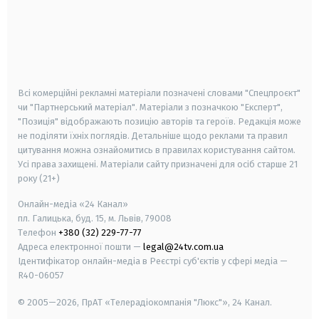
android
apple
smart tv
samsung smart tv
Всі комерційні рекламні матеріали позначені словами "Спецпроєкт"
чи "Партнерський матеріал". Матеріали з позначкою "Експерт",
"Позиція" відображають позицію авторів та героїв. Редакція може
не поділяти їхніх поглядів. Детальніше щодо реклами та правил
цитування можна ознайомитись в правилах користування сайтом.
Усі права захищені.
Матеріали сайту призначені для осіб старше
21
року (21+)
Онлайн-медіа «24 Канал»
пл. Галицька, буд. 15, м. Львів, 79008
Телефон
+380 (32) 229-77-77
Адреса електронної пошти —
legal@24tv.com.ua
Ідентифікатор онлайн-медіа в Реєстрі суб'єктів у сфері медіа —
R40-06057
© 2005—2026,
ПрАТ «Телерадіокомпанія "Люкс"», 24 Канал.