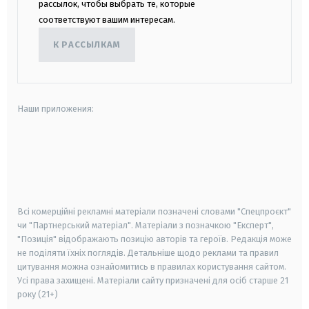
рассылок, чтобы выбрать те, которые
соответствуют вашим интересам.
К РАССЫЛКАМ
Наши приложения:
android
apple
smart tv
samsung smart tv
Всі комерційні рекламні матеріали позначені словами "Спецпроєкт"
чи "Партнерський матеріал". Матеріали з позначкою "Експерт",
"Позиція" відображають позицію авторів та героїв. Редакція може
не поділяти їхніх поглядів. Детальніше щодо реклами та правил
цитування можна ознайомитись в правилах користування сайтом.
Усі права захищені.
Матеріали сайту призначені для осіб старше
21
року (21+)