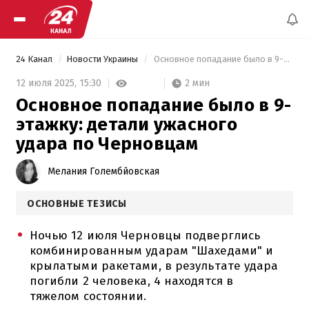
24 Канал
Новости Украины
 Основное попадание было в 9-этажку: детали ужасного удара по Черновцам 
2 мин
12 июля 2025,
15:30
Основное попадание было в 9-
этажку: детали ужасного
удара по Черновцам
Мелания Голембйовская
ОСНОВНЫЕ ТЕЗИСЫ
Ночью 12 июля Черновцы подверглись
комбинированным ударам "Шахедами" и
крылатыми ракетами, в результате удара
погибли 2 человека, 4 находятся в
тяжелом состоянии.