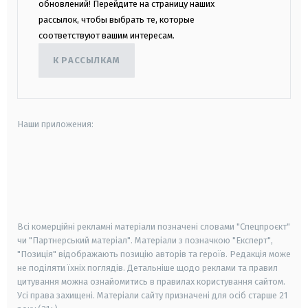
обновлений! Перейдите на страницу наших
рассылок, чтобы выбрать те, которые
соответствуют вашим интересам.
К РАССЫЛКАМ
Наши приложения:
android
apple
smart tv
samsung smart tv
Всі комерційні рекламні матеріали позначені словами "Спецпроєкт"
чи "Партнерський матеріал". Матеріали з позначкою "Експерт",
"Позиція" відображають позицію авторів та героїв. Редакція може
не поділяти їхніх поглядів. Детальніше щодо реклами та правил
цитування можна ознайомитись в правилах користування сайтом.
Усі права захищені.
Матеріали сайту призначені для осіб старше
21