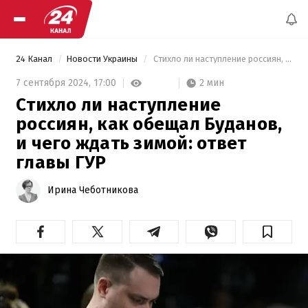
24 Канал
Новости Украины
 Стихло ли наступление россиян, как обещал Буданов, и чего ждать зимой: ответ главы ГУР 
2 мин
7 сентября 2024,
17:00
Стихло ли наступление
россиян, как обещал Буданов,
и чего ждать зимой: ответ
главы ГУР
Ирина Чеботникова