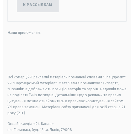
К РАССЫЛКАМ
Наши приложения:
android
apple
smart tv
samsung smart tv
Всі комерційні рекламні матеріали позначені словами "Спецпроєкт"
чи "Партнерський матеріал". Матеріали з позначкою "Експерт",
"Позиція" відображають позицію авторів та героїв. Редакція може
не поділяти їхніх поглядів. Детальніше щодо реклами та правил
цитування можна ознайомитись в правилах користування сайтом.
Усі права захищені.
Матеріали сайту призначені для осіб старше
21
року (21+)
Онлайн-медіа «24 Канал»
пл. Галицька, буд. 15, м. Львів, 79008