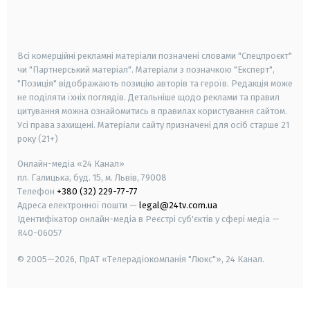
smart tv
samsung smart tv
Всі комерційні рекламні матеріали позначені словами "Спецпроєкт"
чи "Партнерський матеріал". Матеріали з позначкою "Експерт",
"Позиція" відображають позицію авторів та героїв. Редакція може
не поділяти їхніх поглядів. Детальніше щодо реклами та правил
цитування можна ознайомитись в правилах користування сайтом.
Усі права захищені.
Матеріали сайту призначені для осіб старше
21
року (21+)
Онлайн-медіа «24 Канал»
пл. Галицька, буд. 15, м. Львів, 79008
Телефон
+380 (32) 229-77-77
Адреса електронної пошти —
legal@24tv.com.ua
Ідентифікатор онлайн-медіа в Реєстрі суб'єктів у сфері медіа —
R40-06057
© 2005—2026,
ПрАТ «Телерадіокомпанія "Люкс"», 24 Канал.