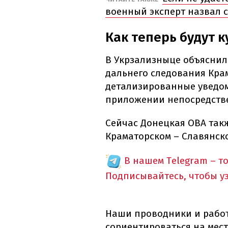
военный эксперт назвал 
Как теперь будут 
В Укрзализныце объяснили
дальнего следования Кра
детализированные уведом
приложении непосредстве
Сейчас Донецкая ОВА так
Краматорском – Славянск
В нашем Telegram – т
Подписывайтесь, чтобы у
Наши проводники и рабо
сориентироваться на мест