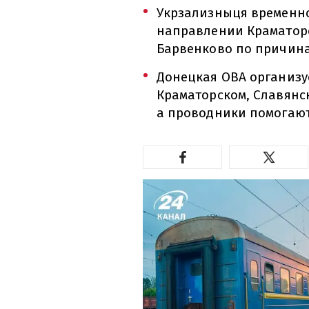
Укрзализныця временн
направлении Краматорс
Барвенково по причина
Донецкая ОВА организу
Краматорском, Славянс
а проводники помогают