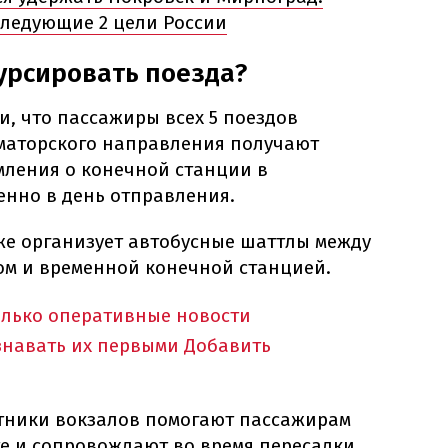
следующие 2 цели России
курсировать поезда?
, что пассажиры всех 5 поездов
маторского направления получают
ления о конечной станции в
нно в день отправления.
же организует автобусные шаттлы между
ом и временной конечной станцией.
олько оперативные новости
знавать их первыми
Добавить
тники вокзалов помогают пассажирам
е и сопровождают во время пересадки,