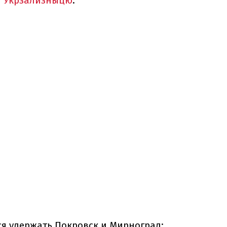
и
Укрзализныцю
.
ся удержать Покровск и Мирноград: