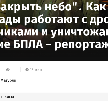
Закрыть небо"․ Ка
гады работают с др
чиками и уничтожа
ие БПЛА – репорта
13 мин
 Магуряк
 ТЕЗИСЫ