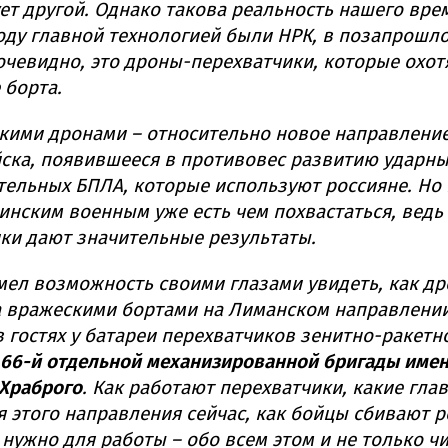
ет другой. Однако такова реальность нашего вре
ду главной технологией были НРК, в позапрошлом
 очевидно, это дроны-перехватчики, которые охот
 борта.
акими дронами – относительно новое направлени
ска, появившееся в противовес развитию ударны
ельных БПЛА, которые используют россияне. Но
аинским военным уже есть чем похвастаться, ведь
ки дают значительные результаты.
ел возможность своими глазами увидеть, как д
а вражескими бортами на Лиманском направлени
 гостях у батареи
перехватчиков зенитно-ракетн
66-й отдельной механизированной бригады имен
 Храброго
. Как работают перехватчики, какие гла
 этого направления сейчас, как бойцы сбивают р
 нужно для работы – обо всем этом и не только чи