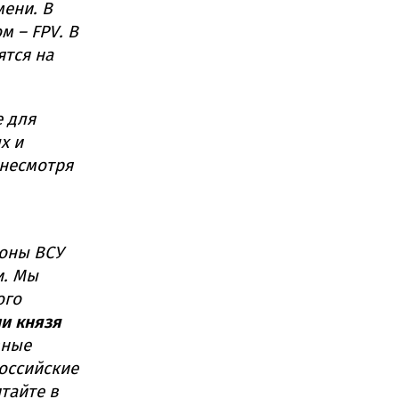
мени. В
 – FPV. В
ятся на
е для
х и
 несмотря
роны ВСУ
и. Мы
ого
и князя
вные
оссийские
тайте в