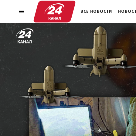
ВСЕ НОВОСТИ
НОВОСТ
1
КАК ПОЯВИЛИСЬ ПЕРЕХВАТЧИКИ В
66-Й БРИГАДЕ?
2
РАБОТА 24/7 И МИНУТА НА ВЗЛЕТ
ПОСЛЕ ОБНАРУЖЕНИЯ ЦЕЛИ: КАК
ЖИВЕТ ЭКИПАЖ НА ПОЗИЦИЯХ?
3
ДРОН НЕ ОДНОРАЗОВЫЙ: КАКОЕ
ОСНОВНОЕ ОТЛИЧИЕ
ПЕРЕХВАТЧИКОВ?
4
КОГДА ДЕТОНАТОР НЕ СРАБОТАЛ:
КАК ВОЕННЫЕ СБИВАЛИ
РОССИЙСКИЙ "ЛАНЦЕТ"?