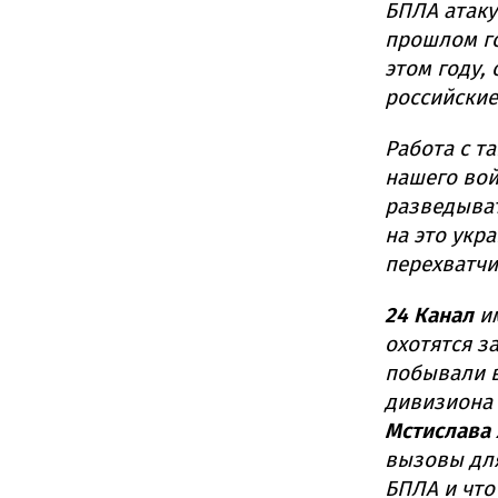
БПЛА атаку
прошлом го
этом году,
российские
Работа с т
нашего вой
разведыват
на это укр
перехватчи
24 Канал
им
охотятся з
побывали в
дивизиона
Мстислава
вызовы для
БПЛА и что