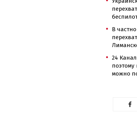
Украинс
перехват
беспило
В частно
перехва
Лиманск
24 Кана
поэтому 
можно по