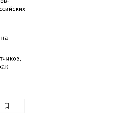
ов-
оссийских
 на
тчиков,
как