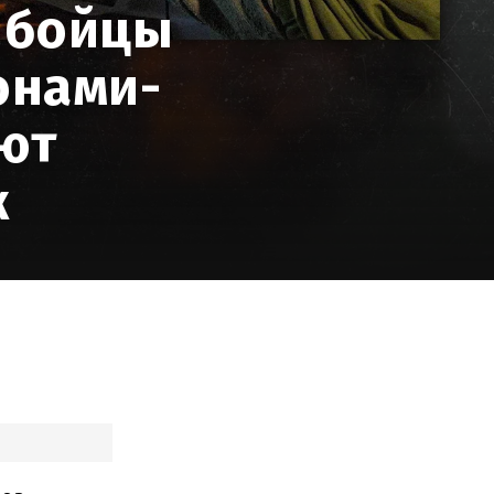
к бойцы
онами-
ют
ж