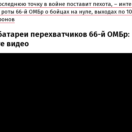
оследнюю точку в войне поставит пехота, – инт
роты 66-й ОМБр о бойцах на нуле, выходах по 10
ронов
батареи перехватчиков 66-й ОМБр:
е видео