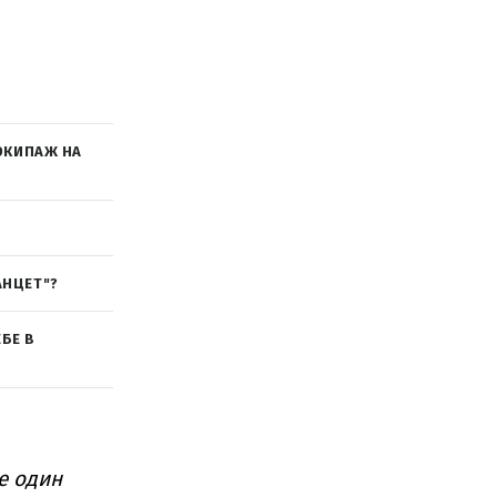
 ЭКИПАЖ НА
АНЦЕТ"?
БЕ В
е один