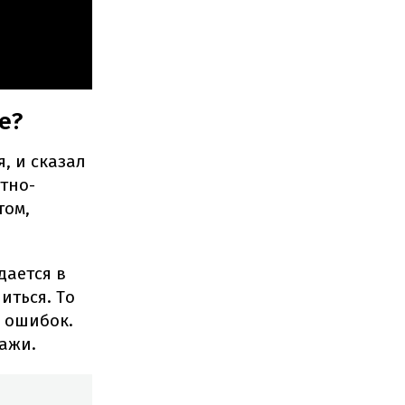
е?
, и сказал
итно-
том,
дается в
иться. То
и ошибок.
пажи.