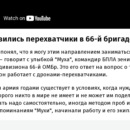
вились перехватчики в 66-й бригад
понял, что я могу этим направлением заниматься
 – говорит с улыбкой "Муха", командир БПЛА зен
дивизиона 66-й ОМБр. Это его ответ на вопрос о 
он работает с дронами-перехватчиками.
 армия годами существует в условиях, когда нуж
орого никто в мире не имеет и не может им подел
ать надо самостоятельно, иногда методом проб 
споминаниям "Мухи", начинали работу и его эки