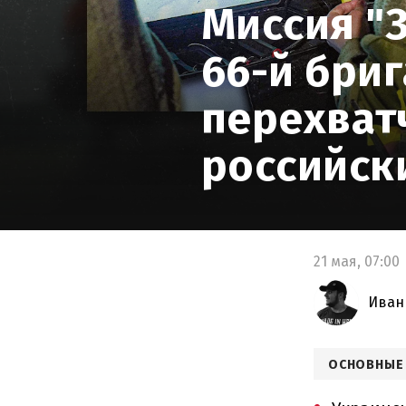
5
ПОРАЖЕНИЕ УСПЕШНОЕ: ЧТО
Миссия "
ЧУВСТВУЮТ БОЙЦЫ И КАКУЮ ЦЕЛЬ
СТАВЯТ СЕБЕ В РАБОТЕ?
66-й бри
6
КАК КАЖДЫЙ СЕЙЧАС МОЖЕТ
перехват
ПОМОЧЬ УНИЧТОЖАТЬ РОССИЙСКИЕ
ДРОНЫ?
российск
21 мая,
07:00
Иван
ОСНОВНЫЕ