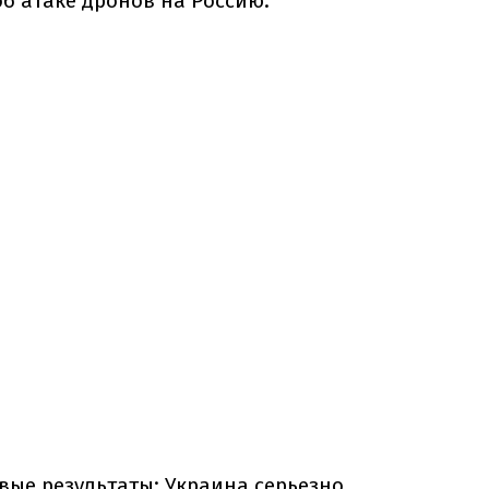
об атаке дронов на Россию.
рвые результаты: Украина серьезно