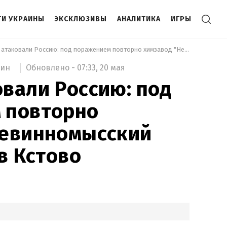
И УКРАИНЫ
ЭКСКЛЮЗИВЫ
АНАЛИТИКА
ИГРЫ
 Дроны атаковали Россию: под поражением повторно химзавод "Невинномысский Азот" и НПЗ в Кстово 
Обновлено -
07:33,
20 мая
мин
вали Россию: под
 повторно
Невинномысский
в Кстово