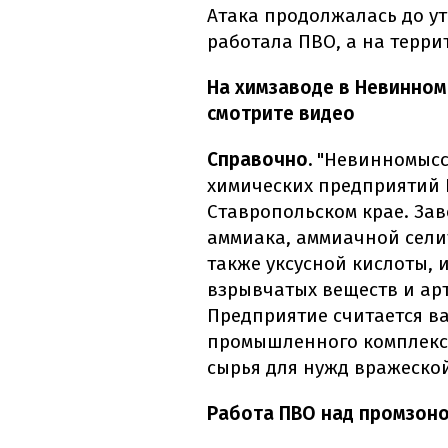
Атака продолжалась до у
работала ПВО, а на терр
На химзаводе в Невинном
смотрите видео
Справочно.
"Невинномысс
химических предприятий 
Ставропольском крае. За
аммиака, аммиачной селит
также уксусной кислоты, 
взрывчатых веществ и ар
Предприятие считается в
промышленного комплекса
сырья для нужд вражеско
Работа ПВО над промзоно