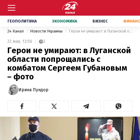
ГЕОПОЛИТИКА
ЭКОНОМИКА
БИЗНЕС
ФИНАН
24 Канал
Новости Украины
Герои не умирают: в Луганской области попрощались с комбатом Сергеем Губановым – фото
22 мая,
13:56
2
Герои не умирают: в Луганской
области попрощались с
комбатом Сергеем Губановым
– фото
Ирина Пундор