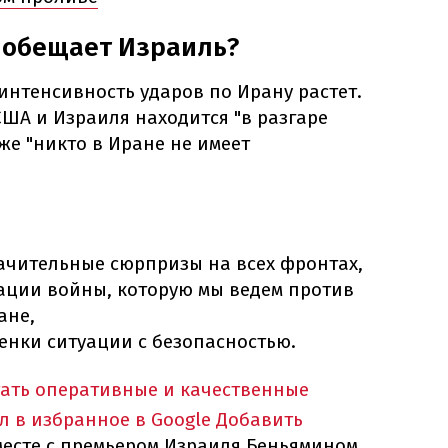
 обещает Израиль?
 интенсивность ударов по Ирану растет.
США и Израиля находится "в разгаре
е "никто в Иране не имеет
начительные сюрпризы на всех фронтах,
лации войны, которую мы ведем против
ане,
енки ситуации с безопасностью.
тать оперативные и качественные
л в избранное в Google
Добавить
месте с премьером Израиля Беньямином