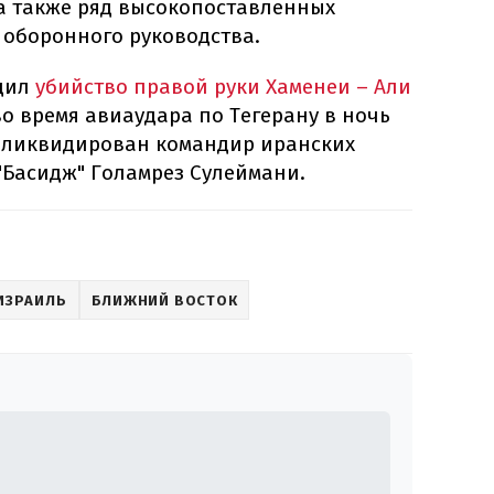
а также ряд высокопоставленных
 оборонного руководства.
рдил
убийство правой руки Хаменеи – Али
во время авиаудара по Тегерану в ночь
л ликвидирован командир иранских
"Басидж" Голамрез Сулеймани.
ИЗРАИЛЬ
БЛИЖНИЙ ВОСТОК