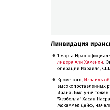
Ликвидация иранс
1 марта Иран официал
лидера Али Хаменеи
. 
операции Израиля, США
Кроме того,
Израиль об
высокопоставленных р
Ирана. Был уничтожен
"Хезболла" Хасан Наср
Мохаммед Дейф, начал