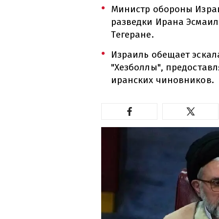
Министр обороны Изра
разведки Ирана Эсмаила
Тегеране.
Израиль обещает эска
"Хезболлы", предостав
иранских чиновников.