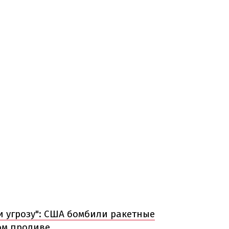
и угрозу": США бомбили ракетные
ом проливе