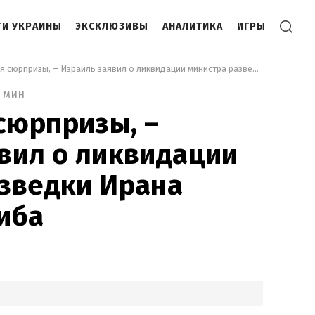
И УКРАИНЫ
ЭКСКЛЮЗИВЫ
АНАЛИТИКА
ИГРЫ
 Ожидаются сюрпризы, – Израиль заявил о ликвидации министра разведки Ирана Эсмаила Хатиба 
3 мин
сюрпризы, –
вил о ликвидации
зведки Ирана
иба