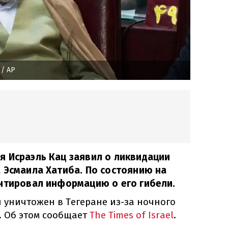
/ AP
 Исраэль Кац заявил о ликвидации
 Эсмаила Хатиба. По состоянию на
нтировал информацию о его гибели.
л уничтожен в Тегеране из-за ночного
. Об этом сообщает
The Times of Israel
.