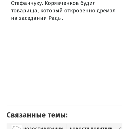
Стефанчуку. Корявченков будил
товарища, который откровенно дремал
на заседании Рады.
Связанные темы:
НОВОСТИ УКРАИНЫ
НОВОСТИ ПОЛИТИКИ
СЛУ