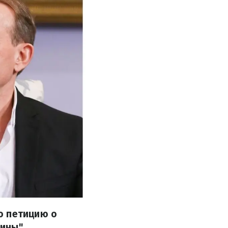
ю петицию о
ины",