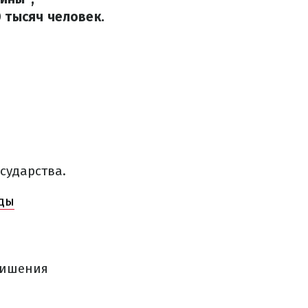
 тысяч человек.
сударства.
нды
лишения