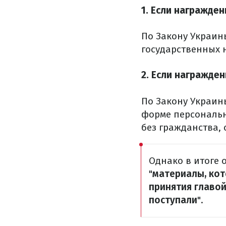
1. Если награжде
По Закону Украины
государственных 
2. Если награжде
По Закону Украин
форме персональн
без гражданства,
Однако в итоге 
"
материалы, ко
принятия главой
поступали
".