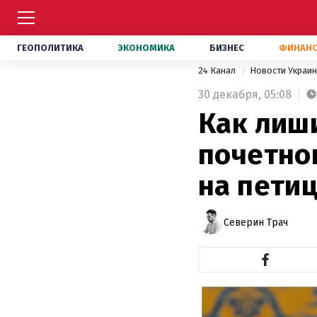
ГЕОПОЛИТИКА
ЭКОНОМИКА
БИЗНЕС
ФИНАН
24 Канал
Новости Украи
30 декабря,
05:08
Как лиш
почетно
на пети
Северин Трач