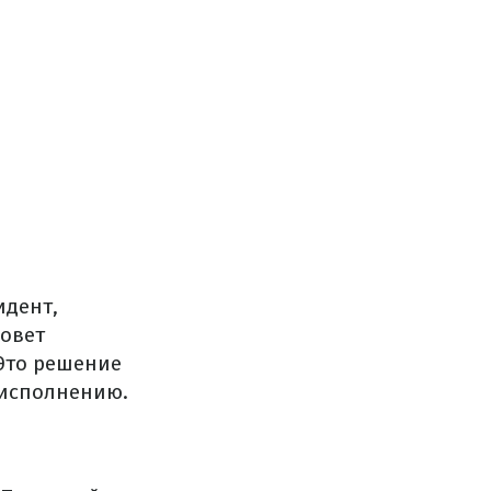
идент,
Совет
Это решение
 исполнению.