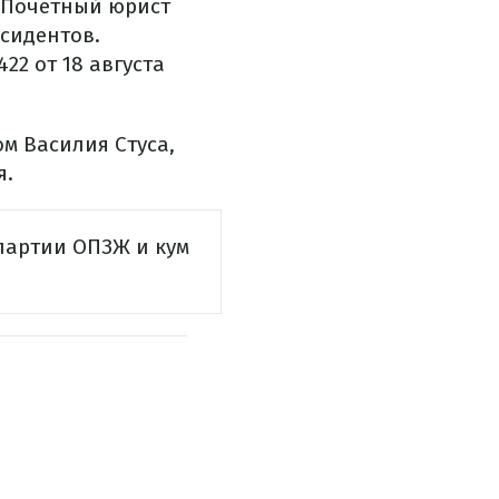
 "Почетный юрист
сидентов.
2 от 18 августа
ом Василия Стуса,
я.
партии ОПЗЖ и кум