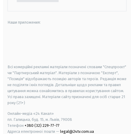
Наши приложения:
android
apple
smart tv
samsung smart tv
Всі комерційні рекламні матеріали позначені словами "Спецпроєкт"
чи "Партнерський матеріал". Матеріали з позначкою "Експерт",
"Позиція" відображають позицію авторів та героїв. Редакція може
не поділяти їхніх поглядів. Детальніше щодо реклами та правил
цитування можна ознайомитись в правилах користування сайтом.
Усі права захищені.
Матеріали сайту призначені для осіб старше
21
року (21+)
Онлайн-медіа «24 Канал»
пл. Галицька, буд. 15, м. Львів, 79008
Телефон
+380 (32) 229-77-77
Адреса електронної пошти —
legal@24tv.com.ua