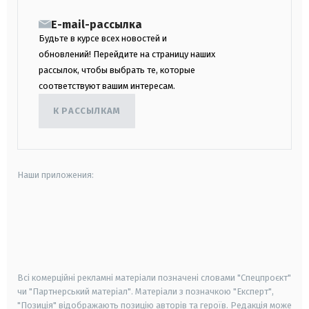
E-mail-рассылка
Будьте в курсе всех новостей и
обновлений! Перейдите на страницу наших
рассылок, чтобы выбрать те, которые
соответствуют вашим интересам.
К РАССЫЛКАМ
Наши приложения:
android
apple
smart tv
samsung smart tv
Всі комерційні рекламні матеріали позначені словами "Спецпроєкт"
чи "Партнерський матеріал". Матеріали з позначкою "Експерт",
"Позиція" відображають позицію авторів та героїв. Редакція може