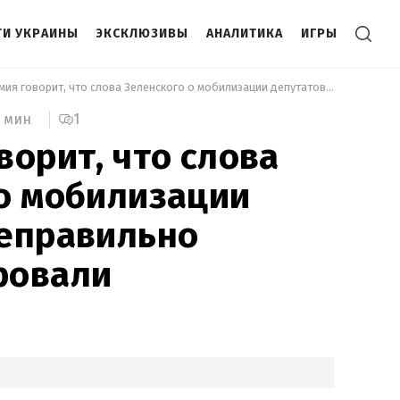
И УКРАИНЫ
ЭКСКЛЮЗИВЫ
АНАЛИТИКА
ИГРЫ
 Арахамия говорит, что слова Зеленского о мобилизации депутатов неправильно интерпретировали 
1
 мин
ворит, что слова
о мобилизации
неправильно
ровали