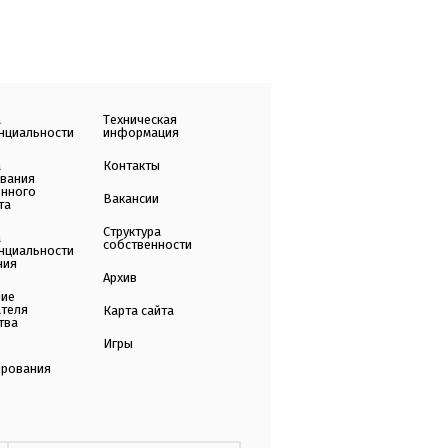
а
Техническая
нциальности
информация
а
Контакты
ования
енного
Вакансии
та
Структура
а
собственности
нциальности
ния
Архив
ние
ателя
Карта сайта
тва
Игры
ирования