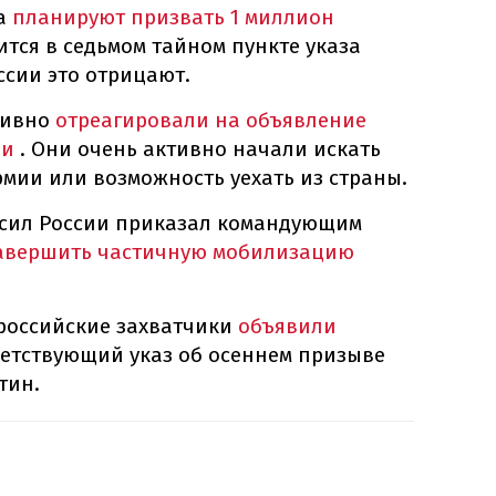
ка
планируют призвать 1 миллион
рится в седьмом тайном пункте указа
ссии это отрицают.
тивно
отреагировали на объявление
ии
. Они очень активно начали искать
рмии или возможность уехать из страны.
сил России приказал командующим
авершить частичную мобилизацию
 российские захватчики
объявили
ветствующий указ об осеннем призыве
тин.