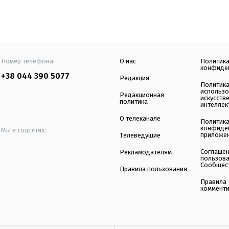
Номер телефона:
О нас
Политик
конфиде
+38 044 390 5077
Редакция
Политик
использ
Редакционная
искусств
политика
интеллек
О телеканале
Политик
конфиде
Мы в соцсетях:
приложе
Телеведущие
Соглаше
Рекламодателям
пользов
Сообщес
Правила пользования
Правила
коммент