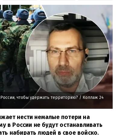
России, чтобы удержать территорию?
/ Коллаж 24
лжает нести немалые потери на
му в России не будут останавливать
ть набирать людей в свое войско.