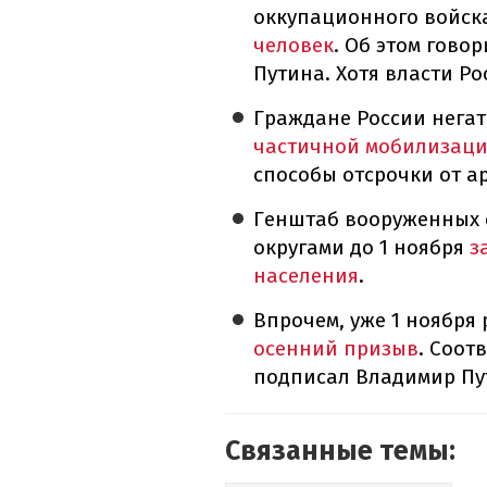
оккупационного войс
человек
. Об этом гово
Путина. Хотя власти Ро
Граждане России нега
частичной мобилизац
способы отсрочки от а
Генштаб вооруженных 
округами до 1 ноября
з
населения
.
Впрочем, уже 1 ноября
осенний призыв
. Соот
подписал Владимир Пу
Связанные темы: