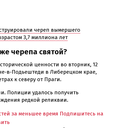
струировали череп вымершего
зрастом 3,7 миллиона лет
аже черепа святой?
сторической ценности во вторник, 12
не-в-Подьештеди в Либерецком крае,
трах к северу от Праги.
ли. Полиции удалось получить
ждения редкой реликвии.
тей за меньшее время
Подпишитесь на
вить