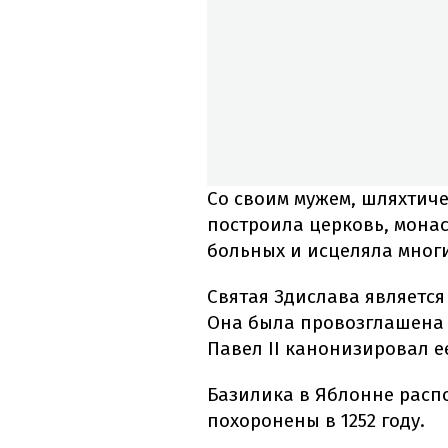
Со своим мужем, шляхтич
построила церковь, монас
больных и исцеляла многи
Святая Здислава являетс
Она была провозглашена 
Павел II канонизировал ее
Базилика в Яблонне распо
похоронены в 1252 году.