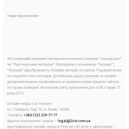
Наши приложения:
android
apple
smart tv
samsung smart tv
Всі комерційні рекламні матеріали позначені словами "Спецпроєкт"
чи "Партнерський матеріал". Матеріали з позначкою "Експерт",
"Позиція" відображають позицію авторів та героїв. Редакція може
не поділяти їхніх поглядів. Детальніше щодо реклами та правил
цитування можна ознайомитись в правилах користування сайтом.
Усі права захищені.
Матеріали сайту призначені для осіб старше
21
року (21+)
Онлайн-медіа «24 Канал»
пл. Галицька, буд. 15, м. Львів, 79008
Телефон
+380 (32) 229-77-77
Адреса електронної пошти —
legal@24tv.com.ua
Ідентифікатор онлайн-медіа в Реєстрі суб'єктів у сфері медіа —