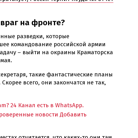
враг на фронте?
анные разведки, которые
сшее командование российской армии
задачу – выйти на окраины Краматорска
 мая.
секретаря, такие фантастические планы
Скорее всего, они закончатся не так,
am?
24 Канал есть в WhatsApp.
проверенные новости
Добавить
естах отчитается, что каких-то они там