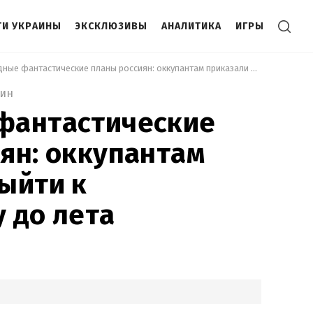
И УКРАИНЫ
ЭКСКЛЮЗИВЫ
АНАЛИТИКА
ИГРЫ
 Очередные фантастические планы россиян: оккупантам приказали выйти к Краматорску до лета 
мин
фантастические
ян: оккупантам
ыйти к
 до лета