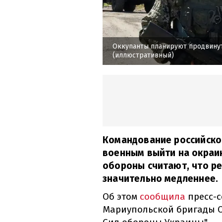
Оккупанты планируют продвинут
(иллюстративный)
Командование российско
военным выйти на окраин
обороны считают, что р
значительно медленнее.
Об этом
сообщила
пресс-
Мариупольской бригады О