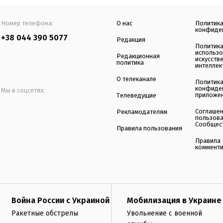
Номер телефона:
О нас
Политик
конфиде
+38 044 390 5077
Редакция
Политик
использ
Редакционная
искусств
политика
интеллек
О телеканале
Политик
конфиде
Мы в соцсетях:
приложе
Телеведущие
Соглаше
Рекламодателям
пользов
Сообщес
Правила пользования
Правила
коммент
Война России с Украиной
Мобилизация в Украине
Ракетные обстрелы
Увольнение с военной