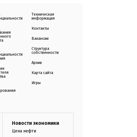
а
Техническая
нциальности
информация
а
Контакты
ования
енного
Вакансии
та
Структура
а
собственности
нциальности
ния
Архив
ние
ателя
Карта сайта
тва
Игры
ирования
Новости экономики
Цена нефти