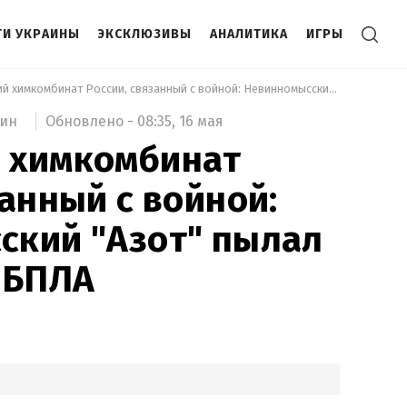
И УКРАИНЫ
ЭКСКЛЮЗИВЫ
АНАЛИТИКА
ИГРЫ
 Крупнейший химкомбинат России, связанный с войной: Невинномысский "Азот" пылал после атаки БПЛА 
Обновлено -
08:35,
16 мая
мин
 химкомбинат
занный с войной:
ский "Азот" пылал
 БПЛА