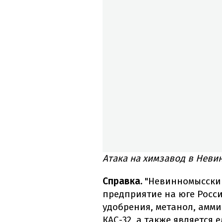
Атака на химзавод в Невин
Справка.
"Невинномысский
предприятие на юге Росс
удобрения, метанол, амми
КАС-32, а также является