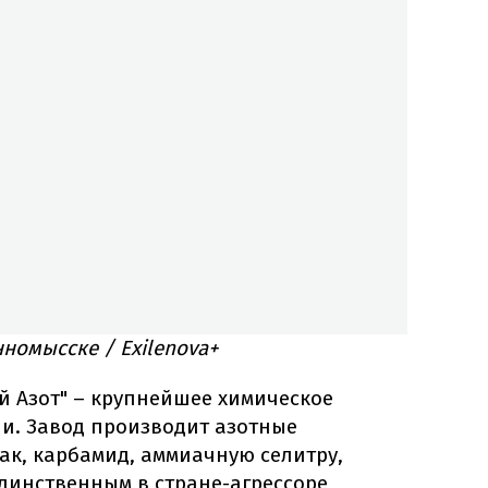
номысске / Exilenova+
 Азот" – крупнейшее химическое
ии. Завод производит азотные
ак, карбамид, аммиачную селитру,
 единственным в стране-агрессоре