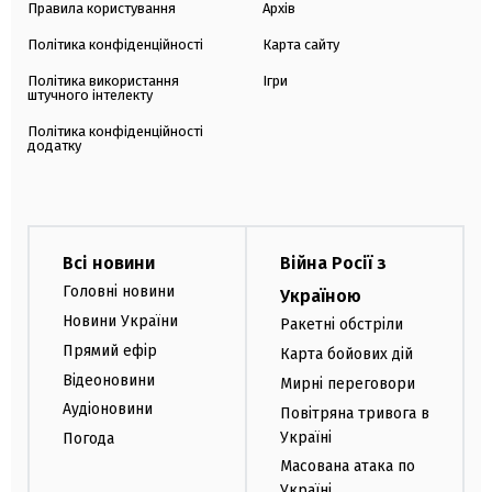
Правила користування
Архів
Політика конфіденційності
Карта сайту
Політика використання
Ігри
штучного інтелекту
Політика конфіденційності
додатку
Всі новини
Війна Росії з
Головні новини
Україною
Новини України
Ракетні обстріли
Прямий ефір
Карта бойових дій
Відеоновини
Мирні переговори
Аудіоновини
Повітряна тривога в
Україні
Погода
Масована атака по
Україні