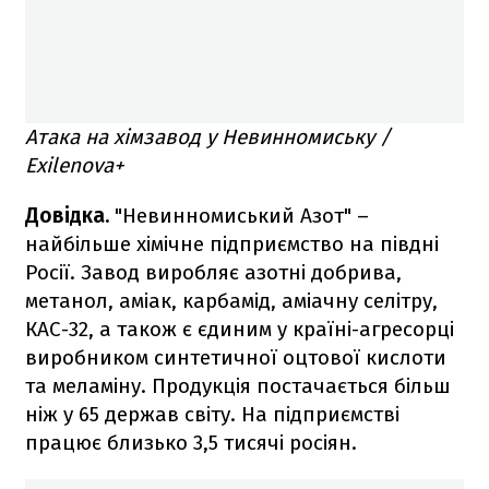
Атака на хімзавод у Невинномиську /
Exilenova+
Довідка.
"Невинномиський Азот" –
найбільше хімічне підприємство на півдні
Росії. Завод виробляє азотні добрива,
метанол, аміак, карбамід, аміачну селітру,
КАС-32, а також є єдиним у країні-агресорці
виробником синтетичної оцтової кислоти
та меламіну. Продукція постачається більш
ніж у 65 держав світу. На підприємстві
працює близько 3,5 тисячі росіян.