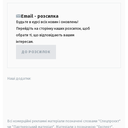
Email - розсилка
Будьте в курсі всіх новин і оновлень!
Перейдіть на сторінку наших розсилок, щоб
обрати ті, що відповідають вашим
інтересам.
ДО РОЗСИЛОК
Наші додатки:
android
apple
smart tv
samsung smart tv
Всі комерційні рекламні матеріали позначені словами "Спецпроєкт"
чи "Партнерський матеріал". Матеріали з позначкою "Експерт",