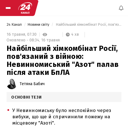
24 Канал
Новини світу
 Найбільший хімкомбінат Росії, пов'язаний з війною: Невинномиський "Азот" палав після атаки БпЛА 
4 хв
16 травня,
07:30
Оновлено -
08:34,
16 травня
Найбільший хімкомбінат Росії,
пов'язаний з війною:
Невинномиський "Азот" палав
після атаки БпЛА
Тетяна Бабич
ОСНОВНІ ТЕЗИ
У Невинномиську було неспокійно через
вибухи, що ще й спричинили пожежу на
місцевому "Азоті".