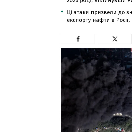
2026 році, вплинувши на
Ці атаки призвели до з
експорту нафти в Росії,