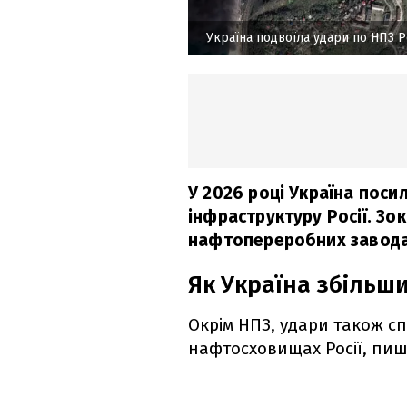
Україна подвоїла удари по НПЗ Ро
У 2026 році Україна поси
інфраструктуру Росії. Зо
нафтопереробних заводах
Як Україна збільши
Окрім НПЗ, удари також с
нафтосховищах Росії, пи