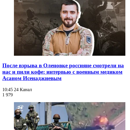
После взрыва в Оленовке россияне смотрели на
нас и пили кофе: интервью с военным медиком
Асаном Исенаджиевым
10:45
24 Канал
1 979