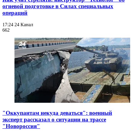
огневой подготовке в Силах специальных
операций
17:24
24 Канал
662
"Оккупантам некуда деваться": военный
эксперт рассказал о ситуации на трассе
"Новороссия"