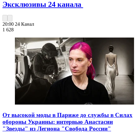
Эксклюзивы 24 канала
20:00
24 Канал
1 628
От высокой моды в Париже до службы в Силах
обороны Украины: интервью Анастасии
"Звезды" из Легиона "Свобода России"