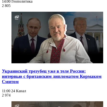
14:00
Геополитика
2 805
Украинский трезубец уже в теле России:
интервью с британским дипломатом Кормаком
Смитом
11:00
24 Канал
2 974