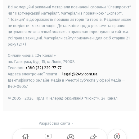
Всі комерційні рекламні матеріали позначені словами "Спецпроєкт"
чи "Партнерський матеріал". Матеріали з позначкою "Експерт",
"Позиція" відображають позицію авторів та героїв. Редакція може
не поділяти їхніх поглядів. Детальніше щодо реклами та правил
цитування можна ознайомитись в правилах користування сайтом.
Усі права захищені.
Матеріали сайту призначені для осіб старше
21
року (21+)
Онлайн-медіа «24 Канал»
пл. Галицька, буд. 15, м. Львів, 79008
Телефон
+380 (32) 229-77-77
Адреса електронної пошти —
legal@24tv.com.ua
Ідентифікатор онлайн-медіа в Реєстрі суб'єктів у сфері медіа —
R40-06057
© 2005—2026,
ПрАТ «Телерадіокомпанія "Люкс"», 24 Канал.
Разработка сайта
-