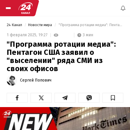
24 Канал
Новости мира
 "Программа ротации медиа": Пентагон США заявил о "выселении" ряда СМИ из своих офисов 
3 мин
1 февраля 2025,
19:27
"Программа ротации медиа":
Пентагон США заявил о
"выселении" ряда СМИ из
своих офисов
Сергей Попович