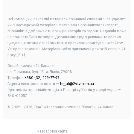
smart tv
samsung smart tv
Всі комерційні рекламні матеріали позначені словами "Спецпроєкт"
чи "Партнерський матеріал". Матеріали з позначкою "Експерт",
"Позиція" відображають позицію авторів та героїв. Редакція може
не поділяти їхніх поглядів. Детальніше щодо реклами та правил
цитування можна ознайомитись в правилах користування сайтом.
Усі права захищені.
Матеріали сайту призначені для осіб старше
21
року (21+)
Онлайн-медіа «24 Канал»
пл. Галицька, буд. 15, м. Львів, 79008
Телефон
+380 (32) 229-77-77
Адреса електронної пошти —
legal@24tv.com.ua
Ідентифікатор онлайн-медіа в Реєстрі суб'єктів у сфері медіа —
R40-06057
© 2005—2026,
ПрАТ «Телерадіокомпанія "Люкс"», 24 Канал.
Разработка сайта
-