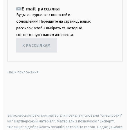
E-mail-рассылка
Будьте в курсе всех новостей и
обновлений! Перейдите на страницу наших
рассылок, чтобы выбрать те, которые
соответствуют вашим интересам.
К РАССЫЛКАМ
Наши приложения:
android
apple
smart tv
samsung smart tv
Всі комерційні рекламні матеріали позначені словами "Спецпроєкт"
чи "Партнерський матеріал". Матеріали з позначкою "Експерт",
"Позиція" відображають позицію авторів та героїв. Редакція може