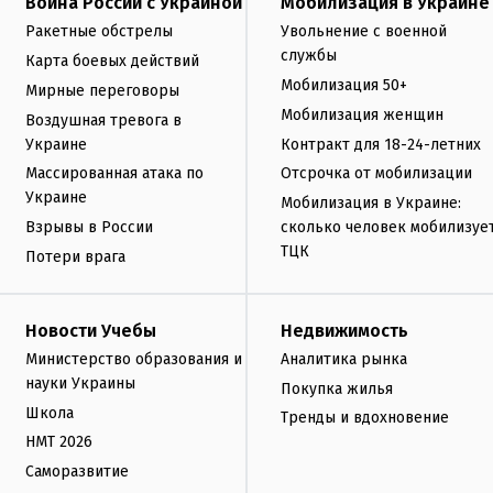
Война России с Украиной
Мобилизация в Украине
Ракетные обстрелы
Увольнение с военной
службы
Карта боевых действий
Мобилизация 50+
Мирные переговоры
Мобилизация женщин
Воздушная тревога в
Украине
Контракт для 18-24-летних
Массированная атака по
Отсрочка от мобилизации
Украине
Мобилизация в Украине:
Взрывы в России
сколько человек мобилизуе
ТЦК
Потери врага
Новости Учебы
Недвижимость
Министерство образования и
Аналитика рынка
науки Украины
Покупка жилья
Школа
Тренды и вдохновение
НМТ 2026
Саморазвитие