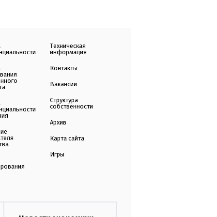
а
Техническая
нциальности
информация
а
Контакты
ования
енного
Вакансии
та
Структура
а
собственности
нциальности
ния
Архив
ние
ателя
Карта сайта
тва
Игры
ирования