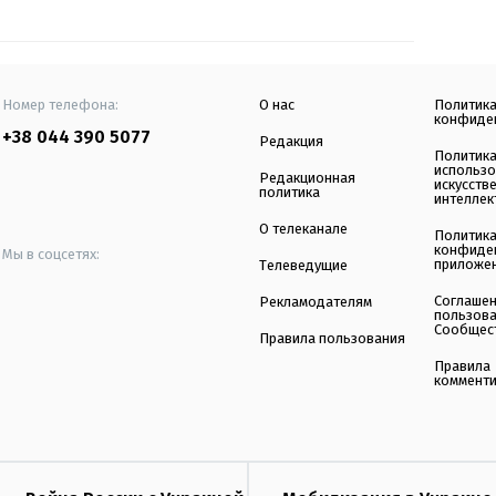
Номер телефона:
О нас
Политик
конфиде
+38 044 390 5077
Редакция
Политик
использ
Редакционная
искусств
политика
интеллек
О телеканале
Политик
конфиде
Мы в соцсетях:
приложе
Телеведущие
Соглаше
Рекламодателям
пользов
Сообщес
Правила пользования
Правила
коммент