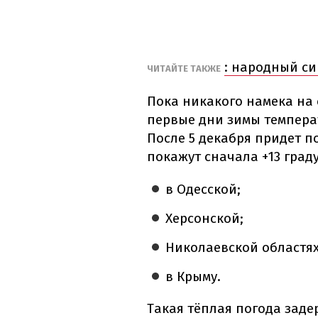
: народный с
ЧИТАЙТЕ ТАКЖЕ
Пока никакого намека на 
первые дни зимы температу
После 5 декабря придет п
покажут сначала +13 граду
в Одесской;
Херсонской;
Николаевской областях
в Крыму.
Такая тёплая погода задер