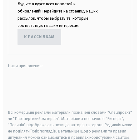
Будьте в курсе всех новостей и
обновлений! Перейдите на страницу наших
рассылок, чтобы выбрать те, которые
соответствуют вашим интересам.
К РАССЫЛКАМ
Наши приложения:
android
apple
smart tv
samsung smart tv
Всі комерційні рекламні матеріали позначені словами "Спецпроєкт"
чи "Партнерський матеріал". Матеріали з позначкою "Експерт",
"Позиція" відображають позицію авторів та героїв. Редакція може
не поділяти їхніх поглядів. Детальніше щодо реклами та правил
цитування можна ознайомитись в правилах користування сайтом.