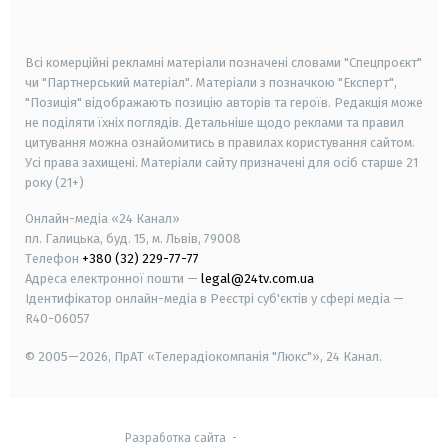
smart tv
samsung smart tv
Всі комерційні рекламні матеріали позначені словами "Спецпроєкт"
чи "Партнерський матеріал". Матеріали з позначкою "Експерт",
"Позиція" відображають позицію авторів та героїв. Редакція може
не поділяти їхніх поглядів. Детальніше щодо реклами та правил
цитування можна ознайомитись в правилах користування сайтом.
Усі права захищені.
Матеріали сайту призначені для осіб старше
21
року (21+)
Онлайн-медіа «24 Канал»
пл. Галицька, буд. 15, м. Львів, 79008
Телефон
+380 (32) 229-77-77
Адреса електронної пошти —
legal@24tv.com.ua
Ідентифікатор онлайн-медіа в Реєстрі суб'єктів у сфері медіа —
R40-06057
© 2005—2026,
ПрАТ «Телерадіокомпанія "Люкс"», 24 Канал.
Разработка сайта
-